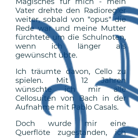
Magisches für mich - mein
Vater drehte den Radioregler
weiter, sobald von "opus" die
Rede war und meine Mutter
fürchtete um die Schulnoten,
wenn ich länger als
gewünscht übte.
Ich träumte davon, Cello zu
spielen. Mit 12 Jahren
wünschte ich mir alle
Cellosuiten von Bach in der
Aufnahme mit Pablo Casals.
Doch wurde mir eine
Querflöte zugestanden, ich