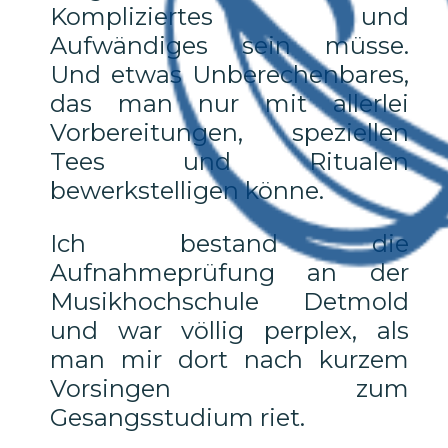
Kompliziertes und
Aufwändiges sein müsse.
Und etwas Unberechenbares,
das man nur mit allerlei
Vorbereitungen, speziellen
Tees und Ritualen
bewerkstelligen könne.
Ich bestand die
Aufnahmeprüfung an der
Musikhochschule Detmold
und war völlig perplex, als
man mir dort nach kurzem
Vorsingen zum
Gesangsstudium riet.