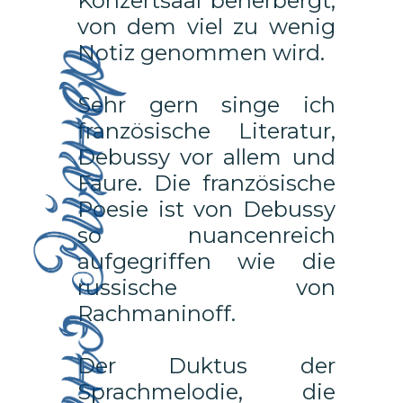
Konzertsaal beherbergt,
von dem viel zu wenig
Notiz genommen wird.
Sehr gern singe ich
französische Literatur,
Debussy vor allem und
Faure. Die französische
Poesie ist von Debussy
so nuancenreich
aufgegriffen wie die
russische von
Rachmaninoff.
Der Duktus der
Sprachmelodie, die